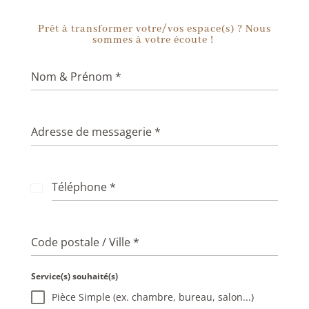
Prêt à transformer votre/vos espace(s) ? Nous
sommes à votre écoute !
Nom & Prénom
*
Adresse de messagerie
*
Téléphone
*
F
r
a
n
Code postale / Ville
*
c
e
Service(s) souhaité(s)
+
Pièce Simple (ex. chambre, bureau, salon...)
3