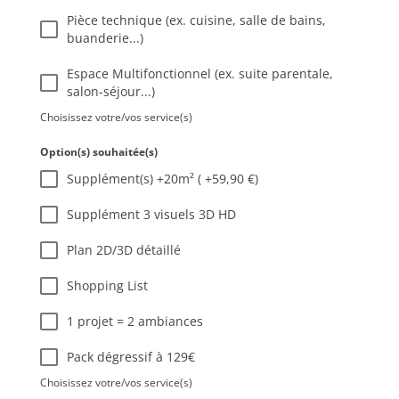
3
Pièce technique (ex. cuisine, salle de bains,
buanderie...)
Espace Multifonctionnel (ex. suite parentale,
salon-séjour...)
Choisissez votre/vos service(s)
Option(s) souhaitée(s)
Supplément(s) +20m² ( +59,90 €)
Supplément 3 visuels 3D HD
Plan 2D/3D détaillé
Shopping List
1 projet = 2 ambiances
Pack dégressif à 129€
Choisissez votre/vos service(s)