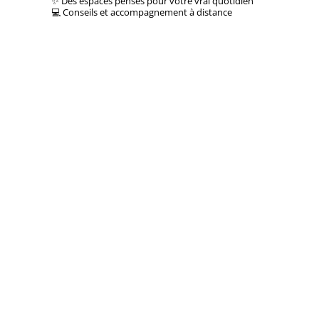
✨ Des espaces pensés pour votre vrai quotidien
💻 Conseils et accompagnement à distance