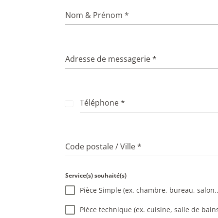
Nom & Prénom
*
Adresse de messagerie
*
Téléphone
*
F
r
a
n
Code postale / Ville
*
c
e
+
Service(s) souhaité(s)
3
Pièce Simple (ex. chambre, bureau, salon..
3
Pièce technique (ex. cuisine, salle de bain