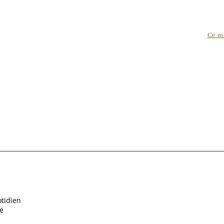
Ce m
tidien
e