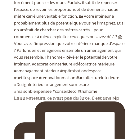
𝕃𝕖 𝕤𝕦𝕣-𝕞𝕖𝕤𝕦𝕣𝕖, 𝕔𝕖 𝕟'𝕖𝕤𝕥 𝕡𝕒𝕤 𝕕𝕦 𝕝𝕦𝕩𝕖. ℂ'𝕖𝕤𝕥 𝕦𝕟𝕖 𝕣é𝕡