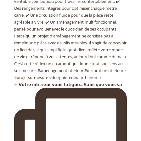
✨ 𝗩𝗼𝘁𝗿𝗲 𝗶𝗻𝘁é𝗿𝗶𝗲𝘂𝗿 𝘃𝗼𝘂𝘀 𝗳𝗮𝘁𝗶𝗴𝘂𝗲... 𝗦𝗮𝗻𝘀 𝗾𝘂𝗲 𝘃𝗼𝘂𝘀 𝘀𝗮