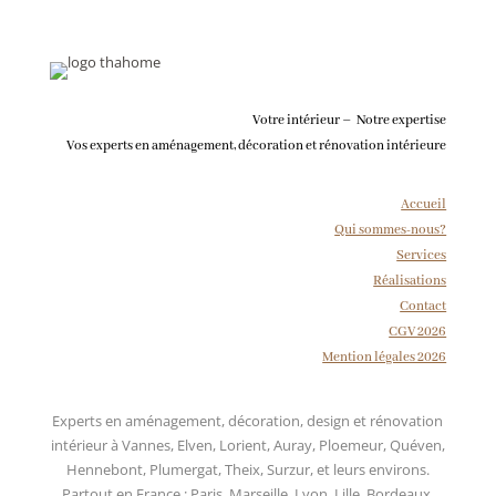
Votre intérieur – Notre expertise
Vos experts en aménagement, décoration et rénovation intérieure
Accueil
Qui sommes-nous?
Services
Réalisations
Contact
CGV 2026
Mention légales 2026
Experts en aménagement, décoration, design et rénovation
intérieur à Vannes, Elven, Lorient, Auray, Ploemeur, Quéven,
Hennebont, Plumergat, Theix, Surzur, et leurs environs.
Partout en France : Paris, Marseille, Lyon, Lille, Bordeaux,