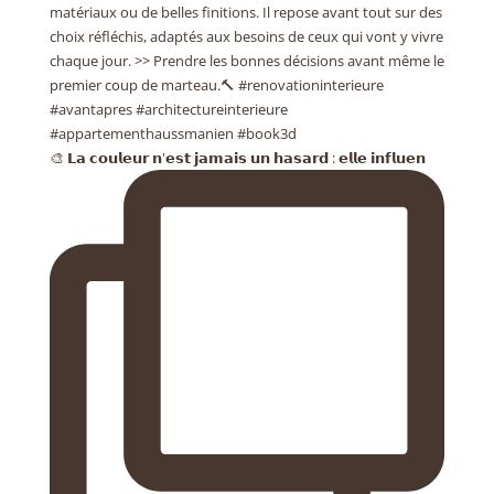
🎨 𝗟𝗮 𝗰𝗼𝘂𝗹𝗲𝘂𝗿 𝗻'𝗲𝘀𝘁 𝗷𝗮𝗺𝗮𝗶𝘀 𝘂𝗻 𝗵𝗮𝘀𝗮𝗿𝗱 : 𝗲𝗹𝗹𝗲 𝗶𝗻𝗳𝗹𝘂𝗲𝗻