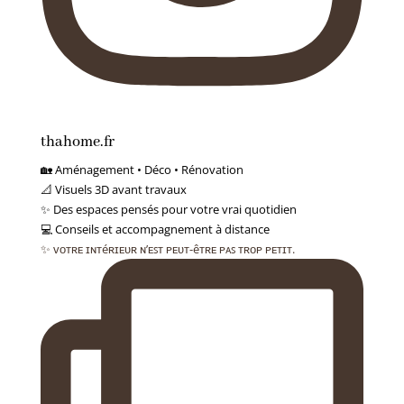
thahome.fr
🏡 Aménagement • Déco • Rénovation
📐 Visuels 3D avant travaux
✨ Des espaces pensés pour votre vrai quotidien
💻 Conseils et accompagnement à distance
✨ ᴠᴏᴛʀᴇ ɪɴᴛéʀɪᴇᴜʀ ɴ’ᴇꜱᴛ ᴘᴇᴜᴛ-êᴛʀᴇ ᴘᴀꜱ ᴛʀᴏᴘ ᴘᴇᴛɪᴛ.