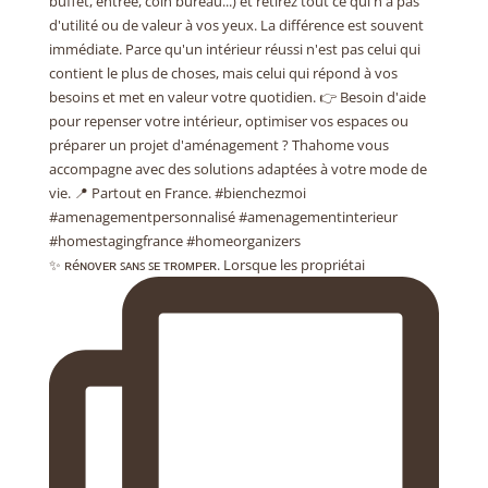
✨ ʀéɴᴏᴠᴇʀ ꜱᴀɴꜱ ꜱᴇ ᴛʀᴏᴍᴘᴇʀ. Lorsque les propriétai