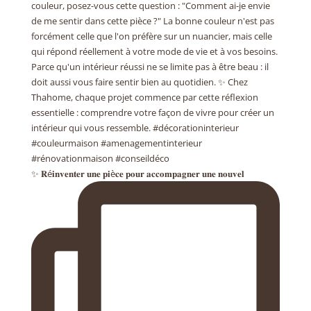
✨ 𝐑é𝐢𝐧𝐯𝐞𝐧𝐭𝐞𝐫 𝐮𝐧𝐞 𝐩𝐢è𝐜𝐞 𝐩𝐨𝐮𝐫 𝐚𝐜𝐜𝐨𝐦𝐩𝐚𝐠𝐧𝐞𝐫 𝐮𝐧𝐞 𝐧𝐨𝐮𝐯𝐞𝐥