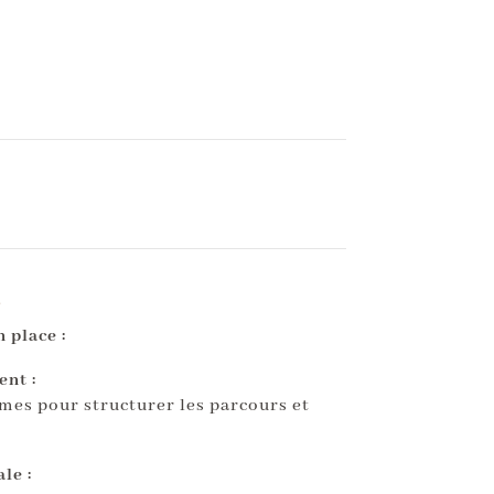
s
 place :
nt :
mes pour structurer les parcours et
le :