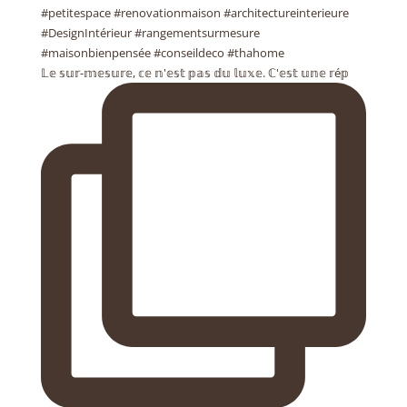
𝕃𝕖 𝕤𝕦𝕣-𝕞𝕖𝕤𝕦𝕣𝕖, 𝕔𝕖 𝕟'𝕖𝕤𝕥 𝕡𝕒𝕤 𝕕𝕦 𝕝𝕦𝕩𝕖. ℂ'𝕖𝕤𝕥 𝕦𝕟𝕖 𝕣é𝕡