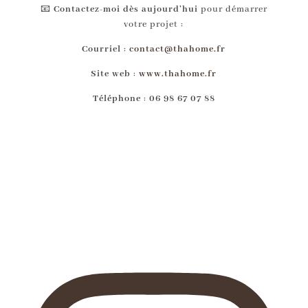
📧
Contactez-moi dès aujourd’hui
pour démarrer
votre projet :
Courriel
:
contact@thahome.fr
Site web
:
www.thahome.fr
Téléphone
:
06 98 67 07 88