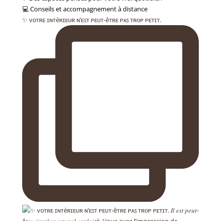
💻 Conseils et accompagnement à distance
✨ ᴠᴏᴛʀᴇ ɪɴᴛéʀɪᴇᴜʀ ɴ’ᴇꜱᴛ ᴘᴇᴜᴛ-êᴛʀᴇ ᴘᴀꜱ ᴛʀᴏᴘ ᴘᴇᴛɪᴛ.