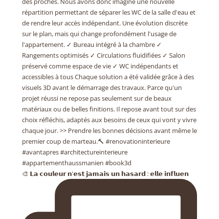
🎨 𝗟𝗮 𝗰𝗼𝘂𝗹𝗲𝘂𝗿 𝗻'𝗲𝘀𝘁 𝗷𝗮𝗺𝗮𝗶𝘀 𝘂𝗻 𝗵𝗮𝘀𝗮𝗿𝗱 : 𝗲𝗹𝗹𝗲 𝗶𝗻𝗳𝗹𝘂𝗲𝗻