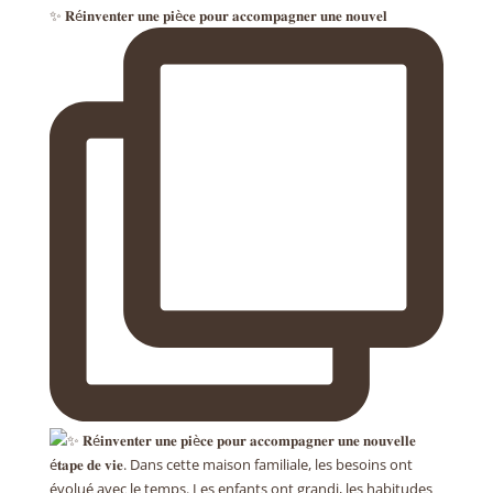
✨ 𝐑é𝐢𝐧𝐯𝐞𝐧𝐭𝐞𝐫 𝐮𝐧𝐞 𝐩𝐢è𝐜𝐞 𝐩𝐨𝐮𝐫 𝐚𝐜𝐜𝐨𝐦𝐩𝐚𝐠𝐧𝐞𝐫 𝐮𝐧𝐞 𝐧𝐨𝐮𝐯𝐞𝐥