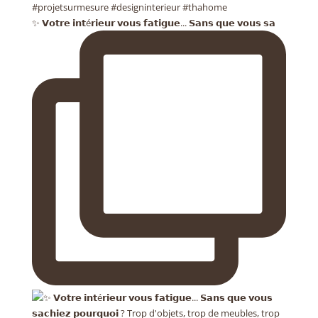
✨ 𝗩𝗼𝘁𝗿𝗲 𝗶𝗻𝘁é𝗿𝗶𝗲𝘂𝗿 𝘃𝗼𝘂𝘀 𝗳𝗮𝘁𝗶𝗴𝘂𝗲... 𝗦𝗮𝗻𝘀 𝗾𝘂𝗲 𝘃𝗼𝘂𝘀 𝘀𝗮