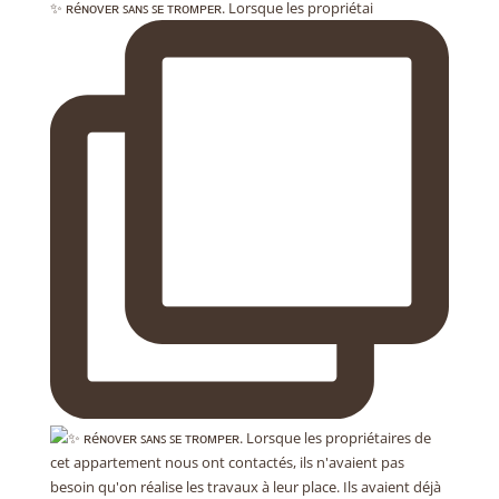
✨ ʀéɴᴏᴠᴇʀ ꜱᴀɴꜱ ꜱᴇ ᴛʀᴏᴍᴘᴇʀ. Lorsque les propriétai