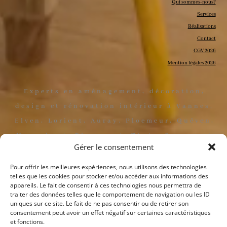
Qui sommes-nous?
Services
Réalisations
Contact
CGV 2026
Mention légales 2026
Experts en aménagement, décoration,
design et rénovation intérieur à Vannes,
Elven, Lorient, Auray, Ploemeur, Quéven,
Hennebont, Plumergat, Theix, Surzur, et
Gérer le consentement
leurs environs. Partout en France :
Paris, Marseille, Lyon, Lille, Bordeaux,
Pour offrir les meilleures expériences, nous utilisons des technologies
telles que les cookies pour stocker et/ou accéder aux informations des
Toulouse, Nantes, Strasbourg, Nice,
appareils. Le fait de consentir à ces technologies nous permettra de
Rennes, Montpellier, Grenoble, Dijon,
traiter des données telles que le comportement de navigation ou les ID
uniques sur ce site. Le fait de ne pas consentir ou de retirer son
Tours, Angers, Clermont-Ferrand, et
consentement peut avoir un effet négatif sur certaines caractéristiques
et fonctions.
dans les principales villes de Belgique :