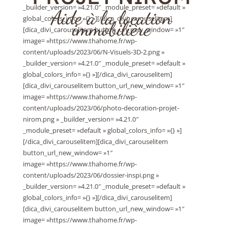
_builder_version= »4.21.0″ _module_preset= »default »
Aide à la location
global_colors_info= »{} »][/dica_divi_carouselitem]
immobilière
[dica_divi_carouselitem button_url_new_window= »1″
image= »https://www.thahome.fr/wp-
content/uploads/2023/06/N-Visuels-3D-2.png »
_builder_version= »4.21.0″ _module_preset= »default »
global_colors_info= »{} »][/dica_divi_carouselitem]
[dica_divi_carouselitem button_url_new_window= »1″
image= »https://www.thahome.fr/wp-
content/uploads/2023/06/photo-decoration-projet-
nirom.png » _builder_version= »4.21.0″
_module_preset= »default » global_colors_info= »{} »]
[/dica_divi_carouselitem][dica_divi_carouselitem
button_url_new_window= »1″
image= »https://www.thahome.fr/wp-
content/uploads/2023/06/dossier-inspi.png »
_builder_version= »4.21.0″ _module_preset= »default »
global_colors_info= »{} »][/dica_divi_carouselitem]
[dica_divi_carouselitem button_url_new_window= »1″
image= »https://www.thahome.fr/wp-