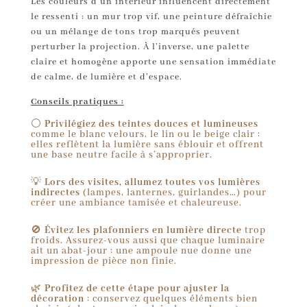
Les couleurs d’un intérieur influencent directement
le ressenti : un mur trop vif, une peinture défraîchie
ou un mélange de tons trop marqués peuvent
perturber la projection. À l’inverse, une palette
claire et homogène apporte une sensation immédiate
de calme, de lumière et d’espace.
Conseils pratiques :
⚪
Privilégiez des teintes douces et lumineuses
comme le blanc velours, le lin ou le beige clair :
elles reflètent la lumière sans éblouir et offrent
une base neutre facile à s’approprier.
💡
Lors des visites, allumez toutes vos lumières
indirectes
(lampes, lanternes, guirlandes…) pour
créer une ambiance tamisée et chaleureuse.
🚫
Évitez les plafonniers en lumière directe
trop
froids. Assurez-vous aussi que chaque luminaire
ait un abat-jour : une ampoule nue donne une
impression de pièce non finie.
🌿
Profitez de cette étape pour ajuster la
décoration
: conservez quelques éléments bien