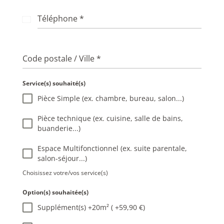
Téléphone
*
F
r
a
n
Code postale / Ville
*
c
e
Service(s) souhaité(s)
+
Pièce Simple (ex. chambre, bureau, salon...)
3
3
Pièce technique (ex. cuisine, salle de bains,
buanderie...)
Espace Multifonctionnel (ex. suite parentale,
salon-séjour...)
Choisissez votre/vos service(s)
Option(s) souhaitée(s)
Supplément(s) +20m² ( +59,90 €)