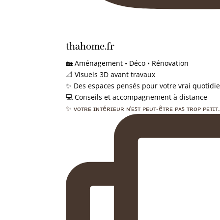
thahome.fr
🏡 Aménagement • Déco • Rénovation
📐 Visuels 3D avant travaux
✨ Des espaces pensés pour votre vrai quotidi
💻 Conseils et accompagnement à distance
✨ ᴠᴏᴛʀᴇ ɪɴᴛéʀɪᴇᴜʀ ɴ’ᴇꜱᴛ ᴘᴇᴜᴛ-êᴛʀᴇ ᴘᴀꜱ ᴛʀᴏᴘ ᴘᴇᴛɪᴛ