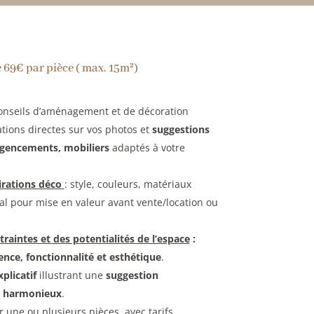
e 69€ par pièce ( max. 15m²)
nseils d’aménagement et de décoration
tions directes sur vos photos et
suggestions
agencements, mobiliers
adaptés à votre
irations déco
: style, couleurs, matériaux
al pour mise en valeur avant vente/location ou
aintes et des potentialités de l’espace
:
ence, fonctionnalité et esthétique
.
plicatif
illustrant une
suggestion
t harmonieux
.
 une ou plusieurs pièces, avec tarifs