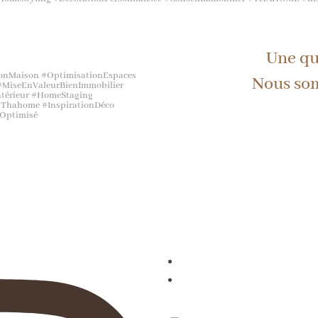
Une qu
tionMaison #OptimisationEspaces
Nous som
 #MiseEnValeurBienImmobilier
érieur #HomeStaging
 #Thahome #InspirationDéco
rOptimisé