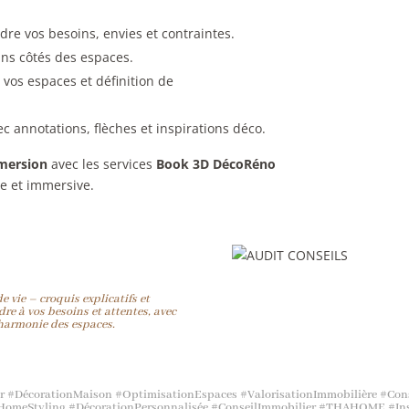
re vos besoins, envies et contraintes.
ans côtés des espaces.
 vos espaces et définition de
c annotations, flèches et inspirations déco.
mmersion
avec les services
Book 3D DécoRéno
ve et immersive.
 vie – croquis explicatifs et
e à vos besoins et attentes, avec
t harmonie des espaces.
r #DécorationMaison #OptimisationEspaces #ValorisationImmobilière #Con
meStyling #DécorationPersonnalisée #ConseilImmobilier #THAHOME #Inspi