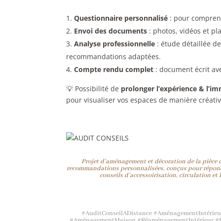
Questionnaire personnalisé
: pour comprend
Envoi des documents
: photos, vidéos et pl
Analyse professionnelle
: étude détaillée de
recommandations adaptées.
Compte rendu complet
: document écrit ave
💡 Possibilité de
prolonger l’expérience & l’i
pour visualiser vos espaces de manière créati
Projet d’aménagement et décoration de la pièce de
recommandations personnalisées, conçus pour répondr
conseils d’accessoirisation, circulation e
#AuditConseilADistance #AménagementIntérieu
#AménagementMaison #RéaménagementIntérieur #Ho