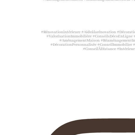
#Rénovationintérieure #Aideàlarénovation #Décora
#ValorisationImmobilière #ConseilsDécoEnLigne
#AménagementMaison #RéaménagementInt
#DécorationPersonnalisée #ConseilImmobilier
#ConseilÀDistance #Intérieu